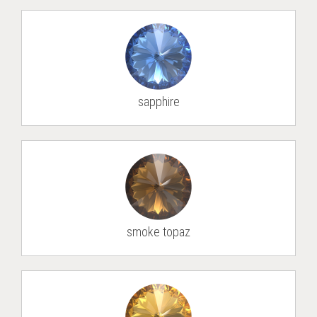
sap­phire
smoke topaz