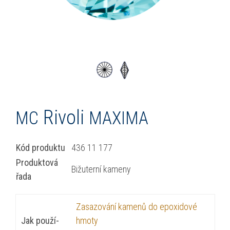
Rivoli
MC
MAXIMA
Kód pro­duk­tu
436 11 177
Pro­duk­tová
Bižuterní kame­ny
řada
Zasazování kamenů do epox­i­dové
Jak použí­
hmo­ty