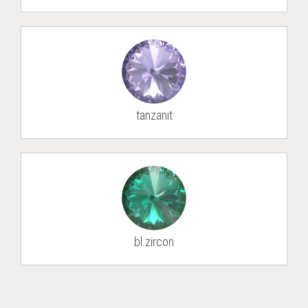
tan­zan­it
bl.zircon