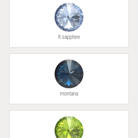
lt.sapphire
mon­tana