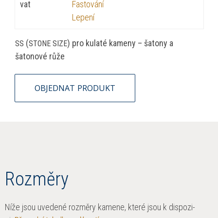
vat
Fas­tování
Lep­ení
(
) pro kulaté kame­ny – šatony a
SS
STONE
SIZE
šatonové růže
OBJEDNAT
PRODUKT
Rozměry
Níže jsou uve­dené rozměry kamene, které jsou k dis­pozi­