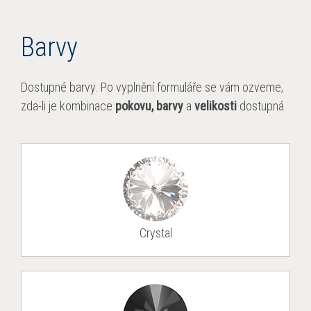
Barvy
Dos­tup­né barvy. Po vyplnění for­muláře se vám ozveme,
zda-li je kom­bi­nace
pokovu, barvy
a
velikosti
dos­tup­ná.
Crys­tal