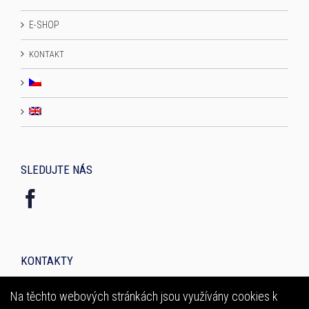
E-SHOP
KONTAKT
SLEDUJTE NÁS
KONTAKTY
Glam­our, Luční 29, 468 51 Smržov­ka
Na těchto webových stránkách jsou využívány cookies k