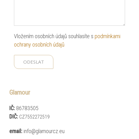
Vložením osob­ních úda­jů souh­lasíte s
pod­mínka­mi
ochrany osob­ních úda­jů
Glamour
IČ:
86783505
DIČ:
CZ7552272519
email:
info@glamourcz.eu