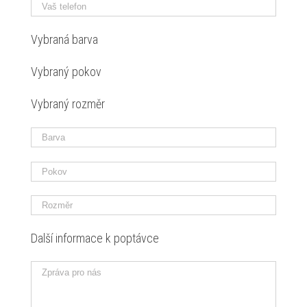
Vybraná bar­va
Vybraný pokov
Vybraný rozměr
Další infor­ma­ce k pop­távce