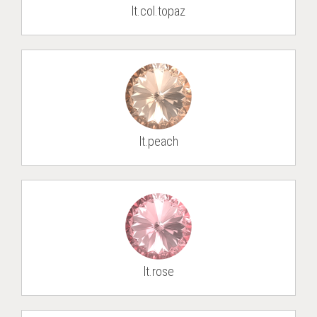
lt.col.topaz
lt.peach
lt.rose