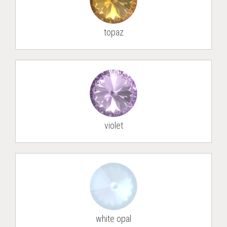
topaz
vio­let
white opal