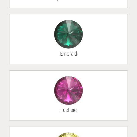
Emer­ald
Fuch­sie