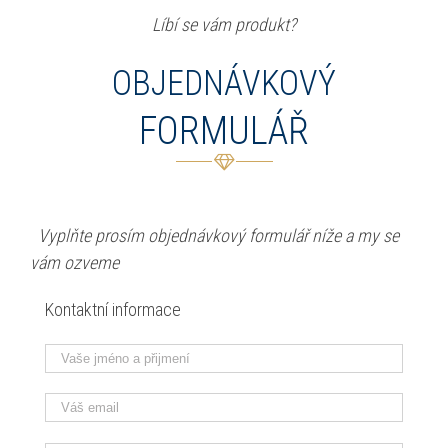
Líbí se vám pro­dukt?
OBJEDNÁVKOVÝ
FORMULÁŘ
..
Vyplňte prosím objed­návkový for­mulář níže a my se
vám ozveme
Kon­tak­t­ní infor­ma­ce