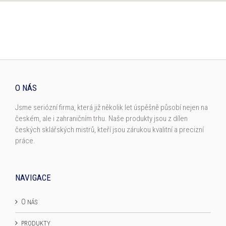
O NÁS
Jsme ser­iózní fir­ma, která již něko­lik let úspěšně působí nejen na
českém, ale i zahraničním trhu. Naše pro­duk­ty jsou z dílen
českých sklářských mis­trů, kteří jsou záruk­ou kval­it­ní a pre­cizní
práce.
NAVIGACE
O
NÁS
PRODUKTY