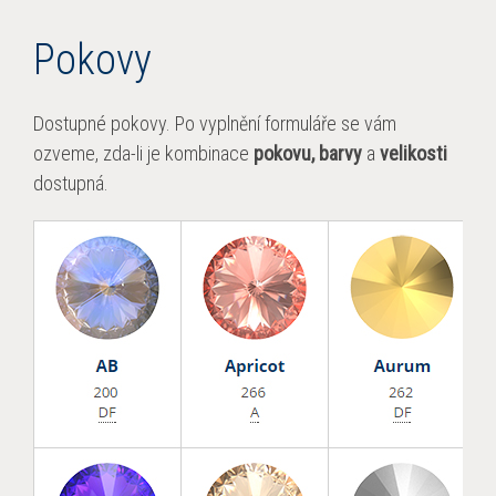
Pokovy
Dos­tup­né pokovy. Po vyplnění for­muláře se vám
ozveme, zda-li je kom­bi­nace
pokovu, barvy
a
velikosti
dos­tup­ná.