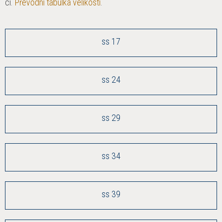
ci.
Převod­ní tab­ul­ka velikostí
.
ss 17
ss 24
ss 29
ss 34
ss 39