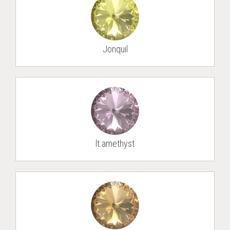
Jon­quil
lt.amethyst