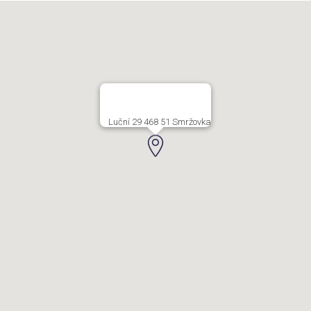
Luční 29 468 51 Smržovka