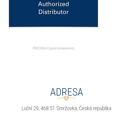
ADRESA
Luční 29, 468 51 Smržov­ka, Česká repub­li­ka